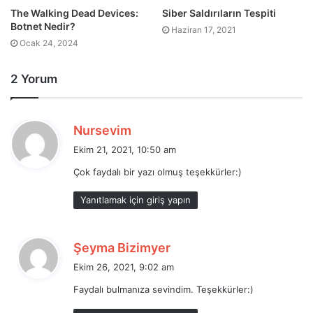
The Walking Dead Devices:
Siber Saldırıların Tespiti
Botnet Nedir?
Haziran 17, 2021
Ocak 24, 2024
2 Yorum
d
Nursevim
e
Ekim 21, 2021, 10:50 am
d
Çok faydalı bir yazı olmuş teşekkürler:)
i
k
Yanıtlamak için giriş yapın
i
:
d
Şeyma Bizimyer
e
Ekim 26, 2021, 9:02 am
d
Faydalı bulmanıza sevindim. Teşekkürler:)
i
k