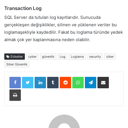
Transaction Log
SQL Server da tutulan log kayıtlarıdır. Sunucuda
gerçekleşen değişiklikler, silinen ve yüklenen veriler bu
loglamaşekliyle kaydedilir. Fakat bu loglama türünde yedek
almak çok yer kaplanmasına neden olabilir.
Etiketler
cyber
güvenlik
Log
Loglama
security
siber
Siber Güvenlik
LinkedIn
Tumblr
Reddit
WhatsApp
Telegram
E-Posta ile paylaş
Yazdır