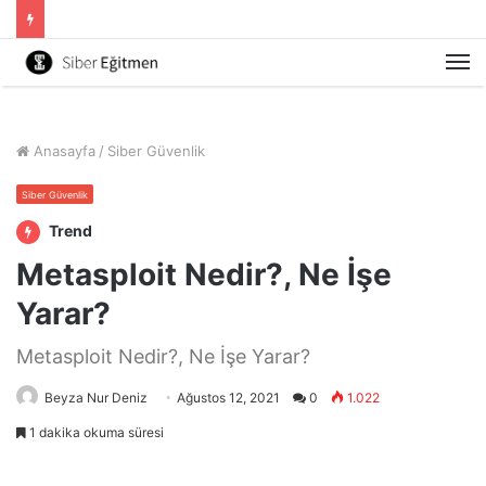
M
Anasayfa
/
Siber Güvenlik
Siber Güvenlik
Trend
Metasploit Nedir?, Ne İşe
Yarar?
Metasploit Nedir?, Ne İşe Yarar?
Beyza Nur Deniz
Ağustos 12, 2021
0
1.022
1 dakika okuma süresi