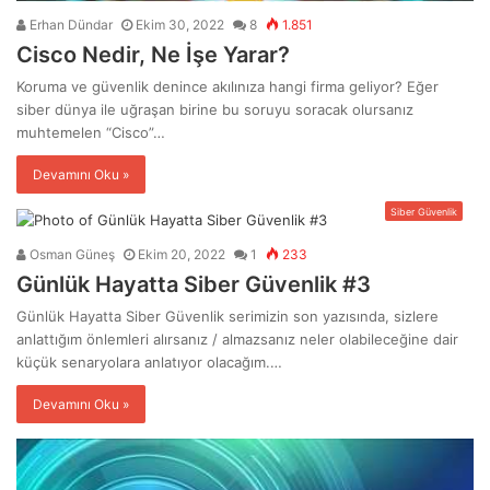
Erhan Dündar
Ekim 30, 2022
8
1.851
Cisco Nedir, Ne İşe Yarar?
Koruma ve güvenlik denince akılınıza hangi firma geliyor? Eğer
siber dünya ile uğraşan birine bu soruyu soracak olursanız
muhtemelen “Cisco”…
Devamını Oku »
Siber Güvenlik
Osman Güneş
Ekim 20, 2022
1
233
Günlük Hayatta Siber Güvenlik #3
Günlük Hayatta Siber Güvenlik serimizin son yazısında, sizlere
anlattığım önlemleri alırsanız / almazsanız neler olabileceğine dair
küçük senaryolara anlatıyor olacağım.…
Devamını Oku »