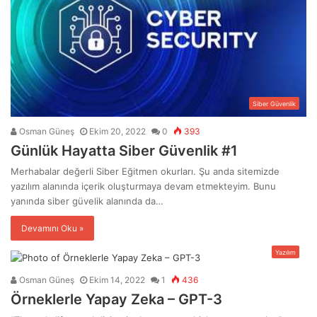
Siber Güvenlik
Osman Güneş
Ekim 20, 2022
0
393
Günlük Hayatta Siber Güvenlik #1
Merhabalar değerli Siber Eğitmen okurları. Şu anda sitemizde
yazılım alanında içerik oluşturmaya devam etmekteyim. Bunu
yanında siber güvelik alanında da…
Devamını Oku »
Yazılım
Osman Güneş
Ekim 14, 2022
1
436
Örneklerle Yapay Zeka – GPT-3