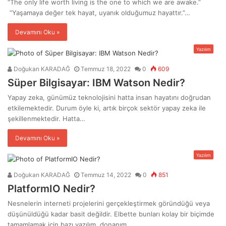
“The only life worth living is the one to which we are awake.”
“Yaşamaya değer tek hayat, uyanık olduğumuz hayattır.”…
Devamını Oku »
Yazılım
Doğukan KARADAĞ
Temmuz 18, 2022
0
609
Süper Bilgisayar: IBM Watson Nedir?
Yapay zeka, günümüz teknolojisini hatta insan hayatını doğrudan
etkilemektedir. Durum öyle ki, artık birçok sektör yapay zeka ile
şekillenmektedir. Hatta…
Devamını Oku »
Yazılım
Doğukan KARADAĞ
Temmuz 14, 2022
0
851
PlatformIO Nedir?
Nesnelerin interneti projelerini gerçekleştirmek göründüğü veya
düşünüldüğü kadar basit değildir. Elbette bunları kolay bir biçimde
tamamlamak için bazı yazılım, donanım…