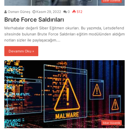
Siber Güvenlik
Osman Güneş
Kasım 29, 2022
0
512
Brute Force Saldırıları
Merhabalar değerli Siber Eğitmen okurları. Bu yazımda, Letsdefend
sitesinde bulunan Brute Force Saldırıları eğitim modülünden aldığım
notları sizler ile paylaşacağım.…
Devamını Oku »
Siber Güvenlik