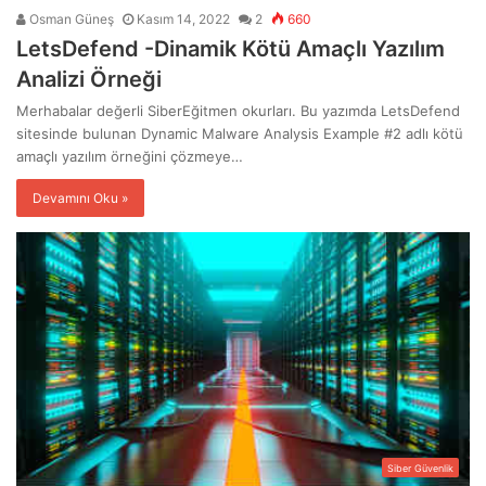
Osman Güneş
Kasım 14, 2022
2
660
LetsDefend -Dinamik Kötü Amaçlı Yazılım
Analizi Örneği
Merhabalar değerli SiberEğitmen okurları. Bu yazımda LetsDefend
sitesinde bulunan Dynamic Malware Analysis Example #2 adlı kötü
amaçlı yazılım örneğini çözmeye…
Devamını Oku »
Siber Güvenlik