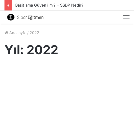
Basit ama Güvenli mi? – SSDP Nedir?
M
Anasayfa
/
2022
Yıl:
2022