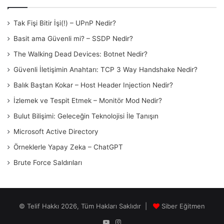
Tak Fişi Bitir İşi(!) – UPnP Nedir?
Basit ama Güvenli mi? – SSDP Nedir?
The Walking Dead Devices: Botnet Nedir?
Güvenli İletişimin Anahtarı: TCP 3 Way Handshake Nedir?
Balık Baştan Kokar – Host Header Injection Nedir?
İzlemek ve Tespit Etmek – Monitör Mod Nedir?
Bulut Bilişimi: Geleceğin Teknolojisi İle Tanışın
Microsoft Active Directory
Örneklerle Yapay Zeka – ChatGPT
Brute Force Saldırıları
© Telif Hakkı 2026, Tüm Hakları Saklıdır |
Siber Eğitmen
YouTube
Instagram