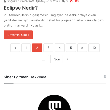
Doğukan KARADAĞ
Mayıs 18, 2022
0
588
Eclipse Nedir?
IoT teknolojilerinin gelişmesini sağlayan pektabii ortaya çıkan
yenilikler ve uygulamalardır. Fakat bu projelerin arka planında bazı
platformlar vardır ki, asıl…
Devamını Oku »
«
1
2
3
4
5
»
10
...
Son
Siber Eğitmen Hakkında