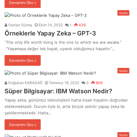
Devamını Oku »
Yazılım
Osman Güneş
Ekim 14, 2022
1
436
Örneklerle Yapay Zeka – GPT-3
“The only life worth living is the one to which we are awake.”
“Yaşamaya değer tek hayat, uyanık olduğumuz hayattır.”…
Devamını Oku »
Yazılım
Doğukan KARADAĞ
Temmuz 18, 2022
0
609
Süper Bilgisayar: IBM Watson Nedir?
Yapay zeka, günümüz teknolojisini hatta insan hayatını doğrudan
etkilemektedir. Durum öyle ki, artık birçok sektör yapay zeka ile
şekillenmektedir. Hatta…
Devamını Oku »
Yazılım