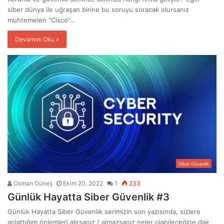
siber dünya ile uğraşan birine bu soruyu soracak olursanız
muhtemelen “Cisco”…
Devamını Oku »
Siber Güvenlik
Osman Güneş
Ekim 20, 2022
1
233
Günlük Hayatta Siber Güvenlik #3
Günlük Hayatta Siber Güvenlik serimizin son yazısında, sizlere
anlattığım önlemleri alırsanız / almazsanız neler olabileceğine dair