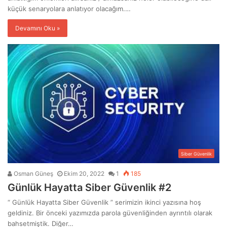
küçük senaryolara anlatıyor olacağım.…
Devamını Oku »
Siber Güvenlik
Osman Güneş
Ekim 20, 2022
1
185
Günlük Hayatta Siber Güvenlik #2
“ Günlük Hayatta Siber Güvenlik ” serimizin ikinci yazısına hoş
geldiniz. Bir önceki yazımızda parola güvenliğinden ayrıntılı olarak
bahsetmiştik. Diğer…