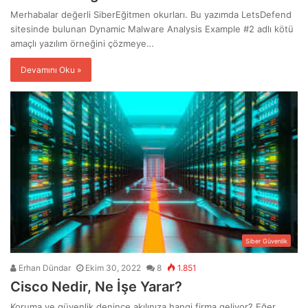
Merhabalar değerli SiberEğitmen okurları. Bu yazımda LetsDefend
sitesinde bulunan Dynamic Malware Analysis Example #2 adlı kötü
amaçlı yazılım örneğini çözmeye…
Devamını Oku »
Siber Güvenlik
Erhan Dündar
Ekim 30, 2022
8
1.851
Cisco Nedir, Ne İşe Yarar?
Koruma ve güvenlik denince akılınıza hangi firma geliyor? Eğer