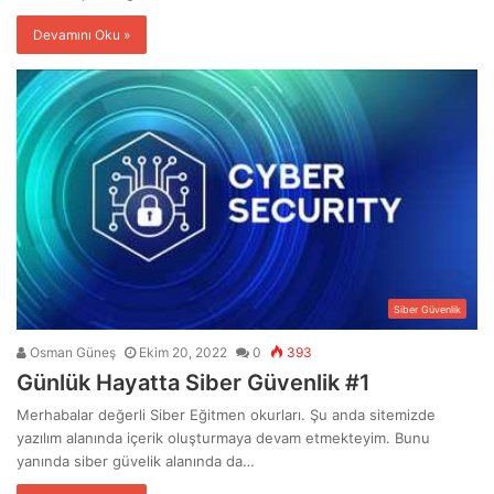
Devamını Oku »
Siber Güvenlik
Osman Güneş
Ekim 20, 2022
0
393
Günlük Hayatta Siber Güvenlik #1
Merhabalar değerli Siber Eğitmen okurları. Şu anda sitemizde
yazılım alanında içerik oluşturmaya devam etmekteyim. Bunu
yanında siber güvelik alanında da…