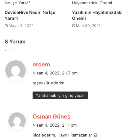
DeviceHive Nedir, Ne İşe
Yazılımın Hayatımızdaki
Yarar?
Önemi
Mayıs 3, 2022
Mart 30, 2021
8 Yorum
d
erdem
e
Nisan 4, 2022, 2:07 pm
d
teşekkür ederim
i
k
Yanıtlamak için giriş yapın
i
:
d
Osman Güneş
e
Nisan 4, 2022, 2:11 pm
d
Rica ederim. Hayırlı Ramazanlar 😃
i