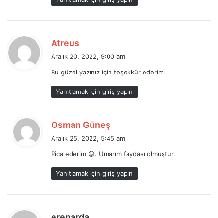
d
Atreus
e
Aralık 20, 2022, 9:00 am
d
Bu güzel yazınız için teşekkür ederim.
i
k
Yanıtlamak için giriş yapın
i
:
d
Osman Güneş
e
Aralık 25, 2022, 5:45 am
d
Rica ederim 😃. Umarım faydası olmuştur.
i
k
Yanıtlamak için giriş yapın
i
:
d
erenarda