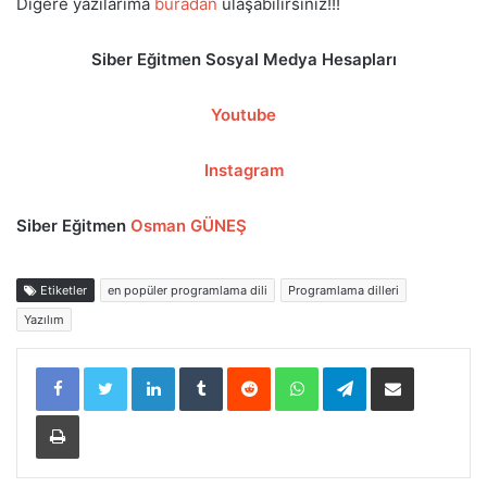
Diğere yazılarıma
buradan
ulaşabilirsiniz!!!
Siber Eğitmen Sosyal Medya Hesapları
Youtube
Instagram
Siber Eğitmen
Osman GÜNEŞ
Etiketler
en popüler programlama dili
Programlama dilleri
Yazılım
LinkedIn
Tumblr
Reddit
WhatsApp
Telegram
E-Posta ile paylaş
Yazdır