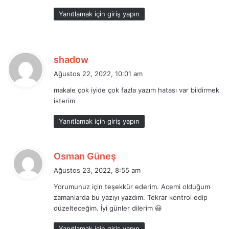
k
Yanıtlamak için giriş yapın
i
:
d
shadow
e
Ağustos 22, 2022, 10:01 am
d
makale çok iyide çok fazla yazım hatası var bildirmek
i
isterim
k
i
Yanıtlamak için giriş yapın
:
d
Osman Güneş
e
Ağustos 23, 2022, 8:55 am
d
Yorumunuz için teşekkür ederim. Acemi olduğum
i
zamanlarda bu yazıyı yazdım. Tekrar kontrol edip
k
düzelteceğim. İyi günler dilerim 😃
i
:
Yanıtlamak için giriş yapın