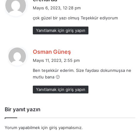
e
Mayıs 6, 2023, 12:28 pm
d
çok güzel bir yazı olmuş Teşekkür ediyorum
i
k
Yanıtlamak için giriş yapın
i
:
d
Osman Güneş
e
Mayıs 11, 2023, 2:55 pm
d
Ben teşekkür ederim. Size faydası dokunmuşsa ne
i
mutlu bana 🙂
k
i
Yanıtlamak için giriş yapın
:
Bir yanıt yazın
Yorum yapabilmek için
giriş yapmalısınız
.